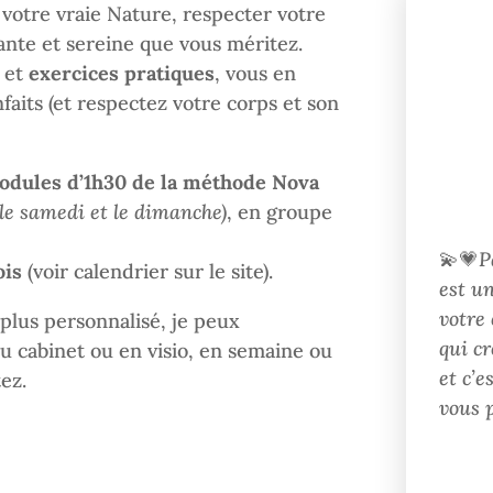
 votre vraie Nature, respecter votre
sante et sereine que vous méritez.
et
exercices pratiques
, vous en
its (et respectez votre corps et son
odules d’1h30 de la méthode Nova
 le samedi et le dimanche)
, en groupe
💫💗
P
ois
(voir calendrier sur le site).
est un
votre 
lus personnalisé, je peux
qui cr
u cabinet ou en visio, en semaine ou
et c’e
ez.
vous 