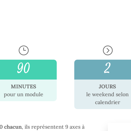
}
=
90
2
MINUTES
JOURS
pour un module
le weekend selon
calendrier
0 chacun
, ils représentent 9 axes à